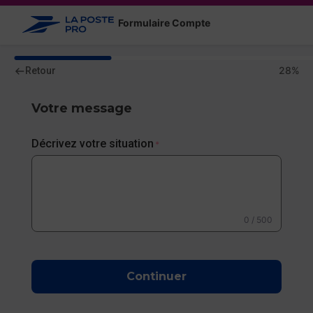
Formulaire Compte
28%
28%
Votre message
Décrivez votre situation
*
500
caractères
restants
sur
500
0 / 500
Continuer