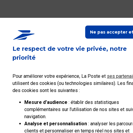
Ne pas accepter e
Entreprises et
La Poste
La Poste
Professionnels
Le respect de votre vie privée, notre
Collectivités
Groupe
recrute
priorité
Aide
Plan
Accessibilité
Conditions
Pour améliorer votre expérience, La Poste et
ses partenai
en
du
Menti
:partiellement
contractuelles
ligne
site
légale
utilisent des cookies (ou technologies similaires). Les fin
conforme |
|
Pro |
|
des cookies sont les suivantes :
Mesure d’audience
: établir des statistiques
complémentaires sur l’utilisation de nos sites et sui
navigation.
Analyse et personnalisation
: analyser les parcour
clients et personnaliser en temps réel nos sites et